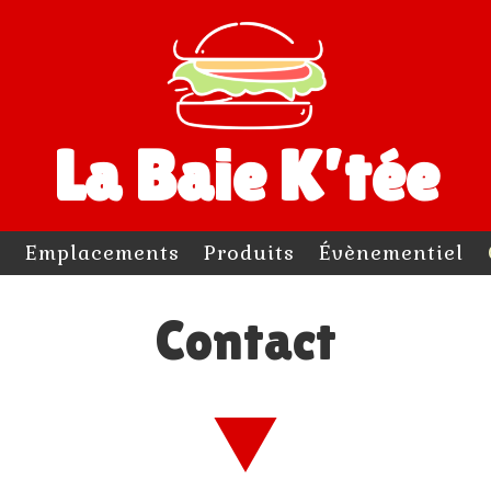
La Baie K’tée
l
Emplacements
Produits
Évènementiel
Contact