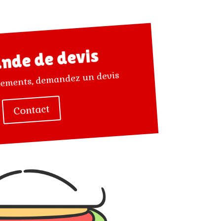
nde de devis
nements, demandez un devis
Contact