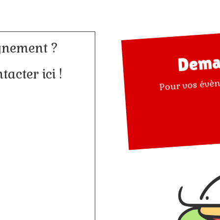
gnement ?
Dema
acter ici !
Pour vos évè