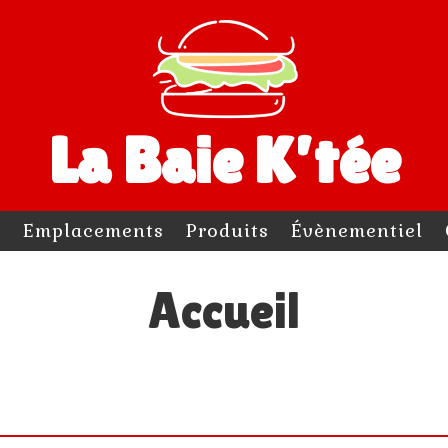
La Baie K’tée
l
Emplacements
Produits
Évènementiel
Accueil