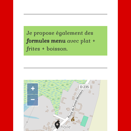
Je propose également des
formules menu
avec plat +
frites + boisson.
+
−