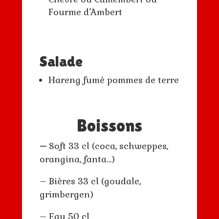
Fourme d’Ambert
Salade
Hareng fumé pommes de terre
Boissons
–
Soft 33 cl (coca, schweppes,
orangina, fanta…)
– Bières 33 cl (goudale,
grimbergen)
– Eau 50 cl