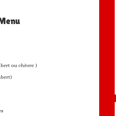
Menu
bert ou chèvre )
bert)
es