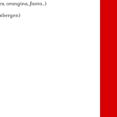
es, orangina, fanta…)
imbergen)