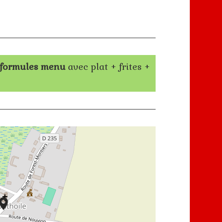
formules menu
avec plat + frites +