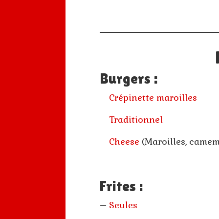
Burgers :
–
Crépinette maroilles
–
Traditionnel
–
Cheese
(Maroilles, camem
Frites :
–
Seules