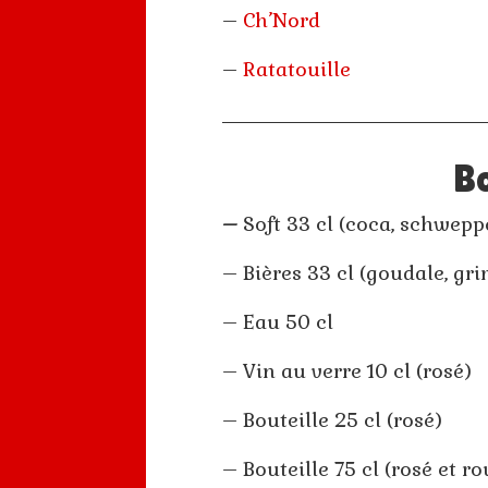
–
Ch’Nord
–
Ratatouille
B
–
Soft 33 cl (coca, schwepp
– Bières 33 cl (goudale, gr
– Eau 50 cl
– Vin au verre 10 cl (rosé)
– Bouteille 25 cl (rosé)
– Bouteille 75 cl (rosé et r