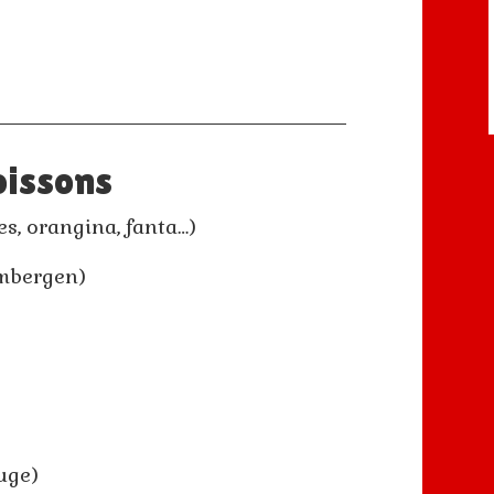
oissons
es, orangina, fanta…)
imbergen)
ouge)