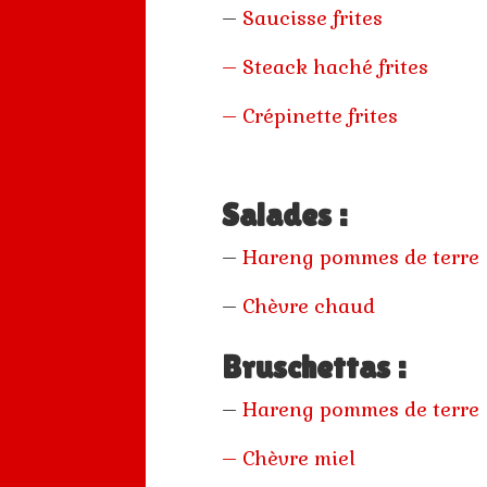
–
Saucisse frites
– Steack haché frites
– Crépinette frites
Salades :
–
Hareng pommes de terre
–
Chèvre chaud
Bruschettas :
–
Hareng pommes de terre
–
Chèvre miel