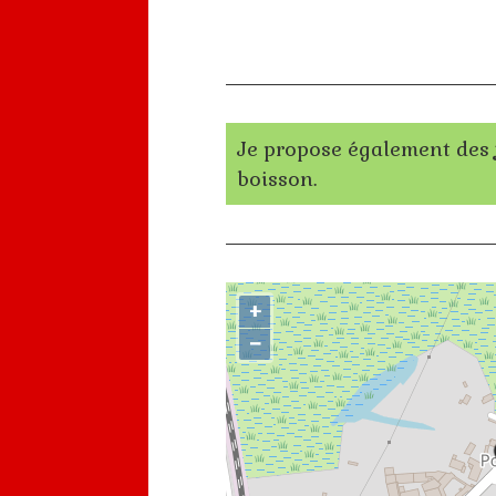
Je propose également des
boisson.
+
−