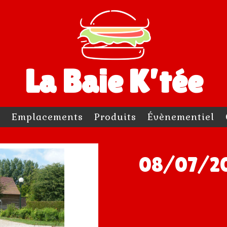
La Baie K’tée
l
Emplacements
Produits
Évènementiel
08/07/20