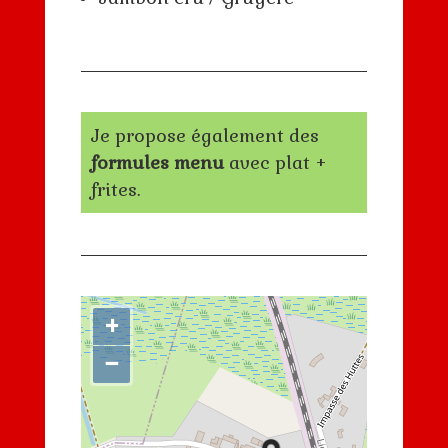
Je propose également des
formules menu
avec plat +
frites.
+
−