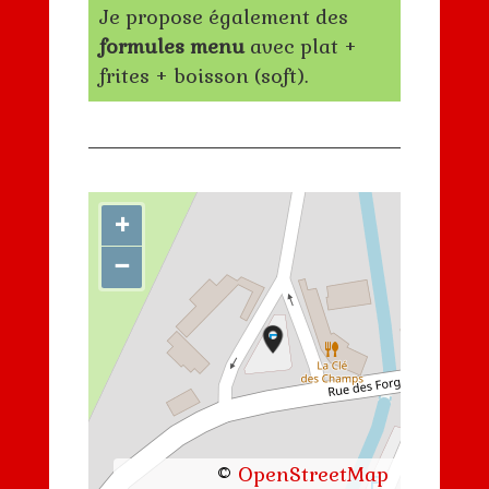
Je propose également des
formules menu
avec plat +
frites + boisson (soft).
+
−
©
OpenStreetMap